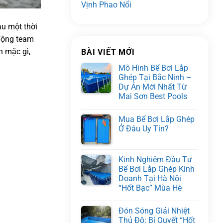
Vịnh Phao Nổi
au một thời
 động team
n mặc gì,
BÀI VIẾT MỚI
Mô Hình Bể Bơi Lắp
Ghép Tại Bắc Ninh –
Dự Án Mới Nhất Từ
Mai Sơn Best Pools
Mua Bể Bơi Lắp Ghép
Ở Đâu Uy Tín?
Kinh Nghiệm Đầu Tư
Bể Bơi Lắp Ghép Kinh
Doanh Tại Hà Nội
“Hốt Bạc” Mùa Hè
Đón Sóng Giải Nhiệt
Thủ Đô: Bí Quyết “Hốt