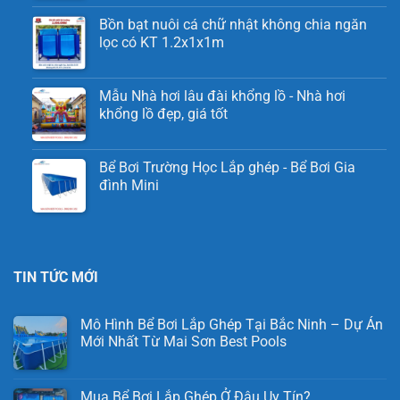
Bồn bạt nuôi cá chữ nhật không chia ngăn
lọc có KT 1.2x1x1m
Mẫu Nhà hơi lâu đài khổng lồ - Nhà hơi
khổng lồ đẹp, giá tốt
Bể Bơi Trường Học Lắp ghép - Bể Bơi Gia
đình Mini
TIN TỨC MỚI
Mô Hình Bể Bơi Lắp Ghép Tại Bắc Ninh – Dự Án
Mới Nhất Từ Mai Sơn Best Pools
Mua Bể Bơi Lắp Ghép Ở Đâu Uy Tín?