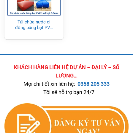
Túi chứa nước di
động bằng bạt PVC
1m3 bạt 0.9mm
KHÁCH HÀNG LIÊN HỆ DỰ ÁN – ĐẠI LÝ – SỐ
LƯỢNG…
Mọi chi tiết xin liên hệ:
0358 205 333
Tôi sẽ hỗ trợ bạn 24/7