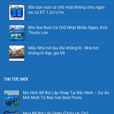
Bồn bạt nuôi cá chữ nhật không chia ngăn
lọc có KT 1.2x1x1m
Bồn Bạt Nuôi Cá Chữ Nhật Nhiều Ngăn, Kích
Thước Lớn
Mẫu Nhà hơi lâu đài khổng lồ - Nhà hơi
khổng lồ đẹp, giá tốt
TIN TỨC MỚI
Mô Hình Bể Bơi Lắp Ghép Tại Bắc Ninh – Dự Án
Mới Nhất Từ Mai Sơn Best Pools
Mua Bể Bơi Lắp Ghép Ở Đâu Uy Tín?