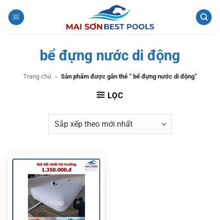
Bỏ
qua
nội
dung
bể đựng nước di động
Trang chủ
»
Sản phẩm được gắn thẻ “ bể đựng nước di động”
LỌC