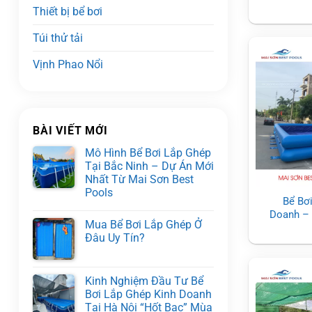
c
Thiết bị bể bơi
Túi thử tải
Vịnh Phao Nổi
BÀI VIẾT MỚI
Mô Hình Bể Bơi Lắp Ghép
Tại Bắc Ninh – Dự Án Mới
Nhất Từ Mai Sơn Best
Pools
Bể Bơ
Doanh – 
Mua Bể Bơi Lắp Ghép Ở
Đâu Uy Tín?
Kinh Nghiệm Đầu Tư Bể
Bơi Lắp Ghép Kinh Doanh
Tại Hà Nội “Hốt Bạc” Mùa