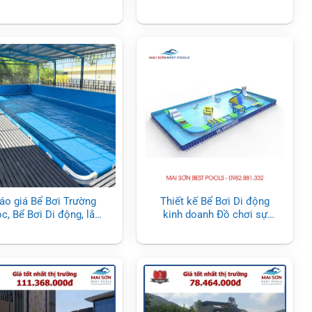
Pools
bơi kinh doanh
áo giá Bể Bơi Trường
Thiết kế Bể Bơi Di động
c, Bể Bơi Di động, lắp
kinh doanh Đồ chơi sự
ghép 2026
kiện Team Building dưới
nước