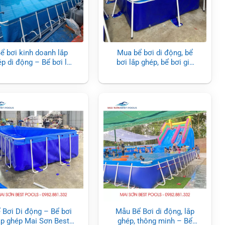
ể bơi kinh doanh lắp
Mua bể bơi di động, bể
p di động – Bể bơi lắp
bơi lắp ghép, bể bơi gia
ghép cỡ lớn
đình tại Quảng Ninh 2024
 Bơi Di động – Bể bơi
Mẫu Bể Bơi di động, lắp
ắp ghép Mai Sơn Best
ghép, thông minh – Bể