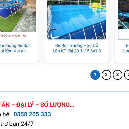
Hệ thống Bể Bơi
Bể Bơi Trường Học Cỡ
B
tại Khu Vui chơi
Lớn KT dài 29.1×15.6×1.3
Lớ
Trẻ Em
1
2
3
ÁN – ĐẠI LÝ – SỐ LƯỢNG…
n hệ:
0358 205 333
 trợ bạn 24/7