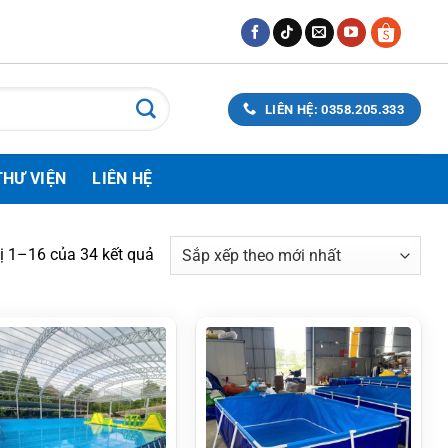
LIÊN HỆ: 0358.205.333
THƯ VIỆN
LIÊN HỆ
Đã
hị 1–16 của 34 kết quả
sắp
xếp
theo
mới
nhất