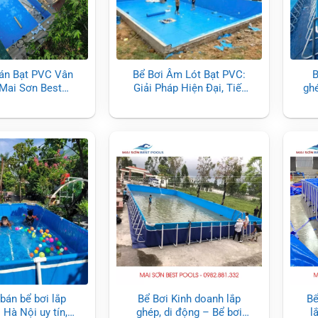
án Bạt PVC Vân
Bể Bơi Âm Lót Bạt PVC:
B
Mai Sơn Best
Giải Pháp Hiện Đại, Tiết
ghé
Pools
Kiệm Và Bền Đẹp
 bán bể bơi lắp
Bể Bơi Kinh doanh lắp
Bể
 Hà Nội uy tín,
ghép, di động – Bể bơi
l