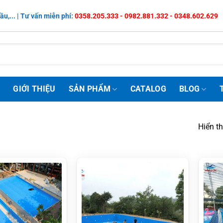
ầu,... | Tư vấn miễn phí:
0358.205.333 - 0982.881.332 - 0348.602.629
Ủ
GIỚI THIỆU
SẢN PHẨM
CATALOG
BLOG
Hiển t