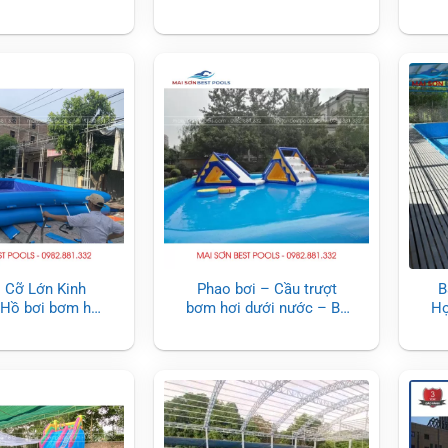
hất lượng
lắp ghép cỡ lớn
i Cỡ Lớn Kinh
Phao bơi – Cầu trượt
B
Hồ bơi bơm hơi
bơm hơi dưới nước – Bể
Họ
Di động
Bơi Di động