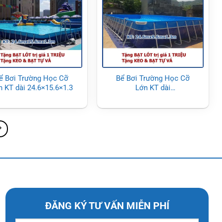
ể Bơi Trường Học Cỡ
Bể Bơi Trường Học Cỡ
n KT dài 24.6×15.6×1.3
Lớn KT dài
24.6×9.6×1.3m
ĐĂNG KÝ TƯ VẤN MIỄN PHÍ