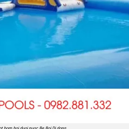
ot bom hoi duoi nuoc Be Boi Di dong