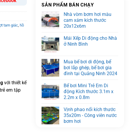
acebook
SẢN PHẨM BÁN CHẠY
Nhà vòm bơm hơi màu
cam xám kích thước
ợt tam giác
,
hồ
20x12x6m
Mái Xếp Di động cho Nhà
ở Ninh Bình
Mua bể bơi di động, bể
bơi lắp ghép, bể bơi gia
đình tại Quảng Ninh 2024
ng
với thiết kế
Bể bơi Mini Trẻ Em Di
trẻ em tập
động Kích thước 3.1m x
2.2m x 0.8m
Vịnh phao nổi kích thước
35x20m - Công viên nước
bơm hơi