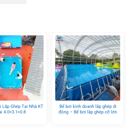
i Lắp Ghép Tại Nhà KT
Bể bơi kinh doanh lắp ghép di
ài 4.0×3.1×0.8
động – Bể bơi lắp ghép cỡ lớn