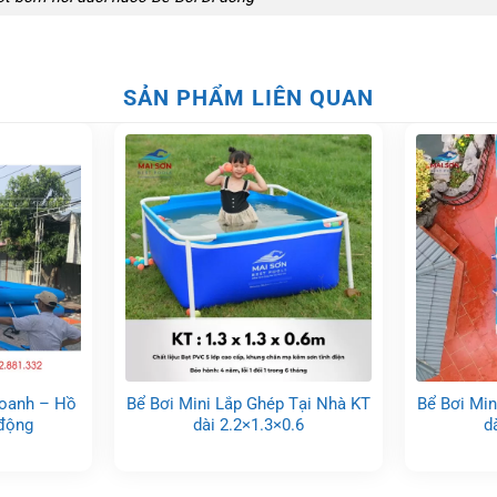
SẢN PHẨM LIÊN QUAN
Doanh – Hồ
Bể Bơi Mini Lắp Ghép Tại Nhà KT
Bể Bơi Min
 động
dài 2.2×1.3×0.6
d