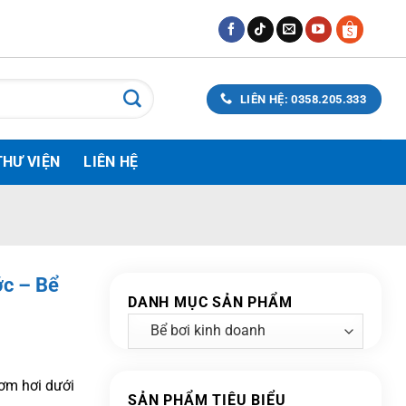
LIÊN HỆ: 0358.205.333
THƯ VIỆN
LIÊN HỆ
ớc – Bể
DANH MỤC SẢN PHẨM
ơm hơi dưới
SẢN PHẨM TIÊU BIỂU