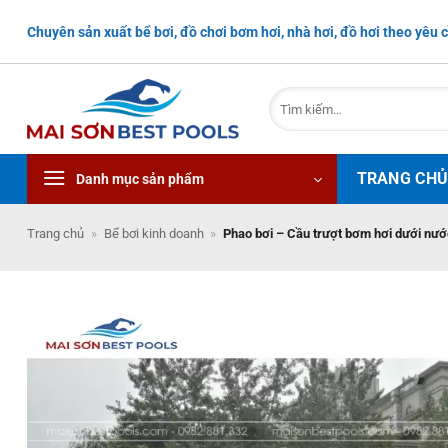
Bỏ
Chuyên sản xuất bể bơi, đồ chơi bơm hơi, nhà hơi, đồ hơi theo yêu c
qua
nội
dung
Tìm
kiếm:
TRANG CH
Danh mục sản phẩm
Trang chủ
»
Bể bơi kinh doanh
»
Phao bơi – Cầu trượt bơm hơi dưới nướ