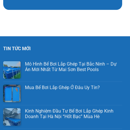
TIN TỨC MỚI
Mô Hình Bể Bơi Lắp Ghép Tại Bắc Ninh – Dự
Án Mới Nhất Từ Mai Sơn Best Pools
Mua Bể Bơi Lắp Ghép Ở Đâu Uy Tín?
Kinh Nghiệm Đầu Tư Bể Bơi Lắp Ghép Kinh
Doanh Tại Hà Nội “Hốt Bạc” Mùa Hè