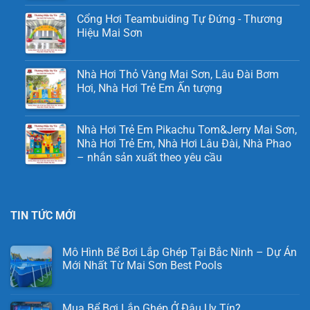
Cổng Hơi Teambuiding Tự Đứng - Thương
Hiệu Mai Sơn
Nhà Hơi Thỏ Vàng Mai Sơn, Lâu Đài Bơm
Hơi, Nhà Hơi Trẻ Em Ấn tượng
Nhà Hơi Trẻ Em Pikachu Tom&Jerry Mai Sơn,
Nhà Hơi Trẻ Em, Nhà Hơi Lâu Đài, Nhà Phao
– nhắn sản xuất theo yêu cầu
TIN TỨC MỚI
Mô Hình Bể Bơi Lắp Ghép Tại Bắc Ninh – Dự Án
Mới Nhất Từ Mai Sơn Best Pools
Mua Bể Bơi Lắp Ghép Ở Đâu Uy Tín?