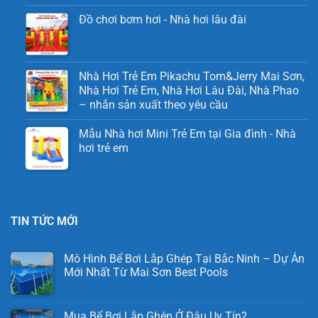
Đồ chơi bơm hơi - Nhà hơi lâu đài
Nhà Hơi Trẻ Em Pikachu Tom&Jerry Mai Sơn,
Nhà Hơi Trẻ Em, Nhà Hơi Lâu Đài, Nhà Phao
– nhắn sản xuất theo yêu cầu
Mẫu Nhà hơi Mini Trẻ Em tại Gia đình - Nhà
hơi trẻ em
TIN TỨC MỚI
Mô Hình Bể Bơi Lắp Ghép Tại Bắc Ninh – Dự Án
Mới Nhất Từ Mai Sơn Best Pools
Mua Bể Bơi Lắp Ghép Ở Đâu Uy Tín?