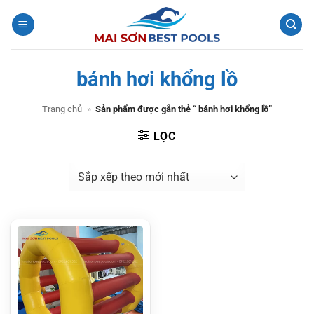
Bỏ
qua
nội
dung
bánh hơi khổng lồ
Trang chủ
»
Sản phẩm được gắn thẻ “ bánh hơi khổng lồ”
LỌC