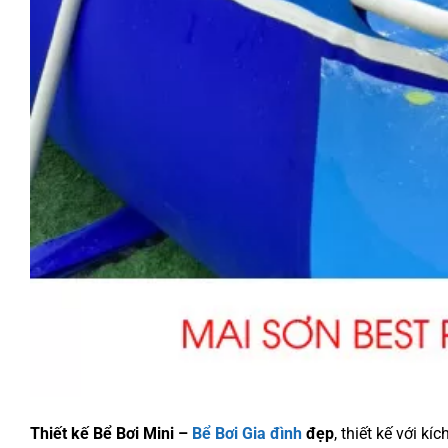
Thiết kế Bể Bơi Mini –
Bể Bơi Gia đình
đẹp
, thiết kế với k