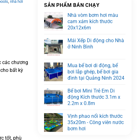
pools
,
nhà hơi
SẢN PHẨM BÁN CHẠY
Nhà vòm bơm hơi màu
cam xám kích thước
20x12x6m
Mái Xếp Di động cho Nhà
ở Ninh Bình
ặc các chương
Mua bể bơi di động, bể
 cho bất kỳ
bơi lắp ghép, bể bơi gia
đình tại Quảng Ninh 2024
Bể bơi Mini Trẻ Em Di
động Kích thước 3.1m x
2.2m x 0.8m
Vịnh phao nổi kích thước
35x20m - Công viên nước
bơm hơi
c tốt, phù