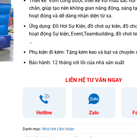
Thiết kế: Vòm cổng được thiết kế với màu sắc nổi 
chắn, giúp tạo nên không gian năng động, sáng t
hoạt động và dễ dàng nhận diện từ xa.
Ứng dụng: Đồ Hơi Sự Kiện, đồ chơi sự kiện, đồ chơ
hoạt động Sự kiện, Event,Teambuilding, đồ chơi t
…
Phụ kiện đi kèm: Tặng kèm keo và bạt vá chuyên 
Bảo hành: 12 tháng với lỗi của nhà sản xuất
LIÊN HỆ TƯ VẤN NGAY
Hotline
Zalo
F
Danh mục:
Nhà Hơi Liên Hoàn