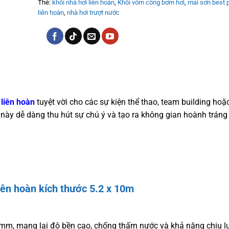
Thẻ:
khối nhà hơi liên hoàn
,
Khối vòm cổng bơm hơi
,
mai sơn best 
liên hoàn
,
nhà hơi trượt nước
 liên hoàn
tuyệt vời cho các sự kiện thể thao, team building ho
ẩm này dễ dàng thu hút sự chú ý và tạo ra không gian hoành tráng
iên hoàn kích thước 5.2 x 10m
55mm, mang lại độ bền cao, chống thấm nước và khả năng chịu lự