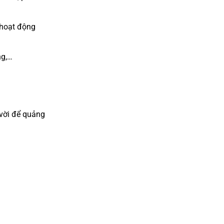
 hoạt động
ng,…
 vời để quảng