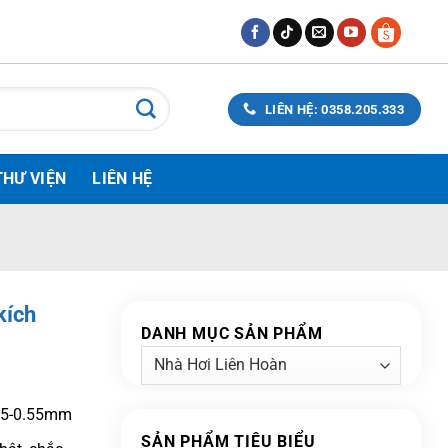
LIÊN HỆ: 0358.205.333
THƯ VIỆN
LIÊN HỆ
kích
DANH MỤC SẢN PHẨM
.45-0.55mm
SẢN PHẨM TIÊU BIỂU