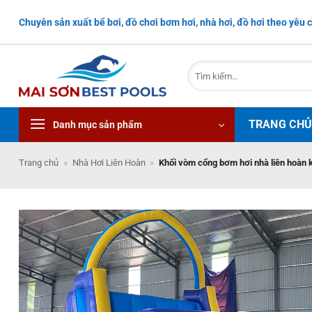
Bỏ
Chuyên sản xuất bể bơi, đồ chơi bơm hơi, nhà hơi, đồ hơi theo yêu c
qua
nội
dung
Tìm
kiếm:
TRANG CH
Danh mục sản phẩm
Trang chủ
»
Nhà Hơi Liên Hoàn
»
Khối vòm cổng bơm hơi nhà liên hoàn 