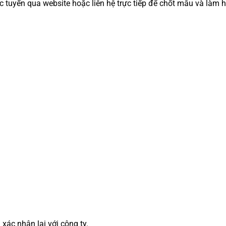
c tuyến qua website hoặc liên hệ trực tiếp để chốt mẫu và làm 
xác nhận lại với công ty.