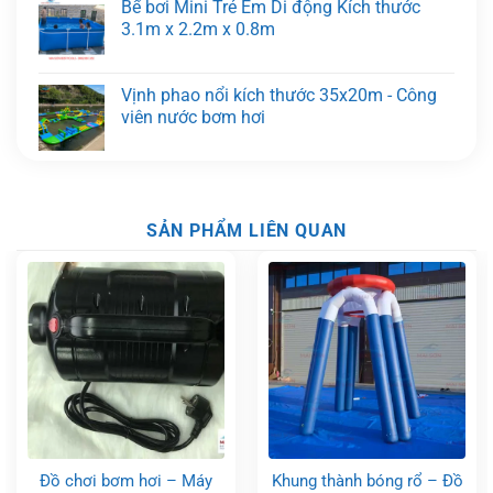
Bể bơi Mini Trẻ Em Di động Kích thước
3.1m x 2.2m x 0.8m
Vịnh phao nổi kích thước 35x20m - Công
viên nước bơm hơi
SẢN PHẨM LIÊN QUAN
Đồ chơi bơm hơi – Máy
Khung thành bóng rổ – Đồ