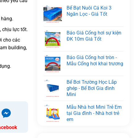
 theo yêu cầu
Bể Bạt Nuôi Cá Koi 3
Ngăn Lọc - Giá Tốt
 hàng.
chịu lực tốt.
Báo Giá Cổng hơi sự kiện
ĐK 10m Giá Tốt
i cho các
eam building,
Báo Giá Cổng hơi tròn -
Mẫu Cổng hơi khai trương
dụng.
Bể Bơi Trường Học Lắp
ghép - Bể Bơi Gia đình
Mini
Mẫu Nhà hơi Mini Trẻ Em
tại Gia đình - Nhà hơi trẻ
em
acebook