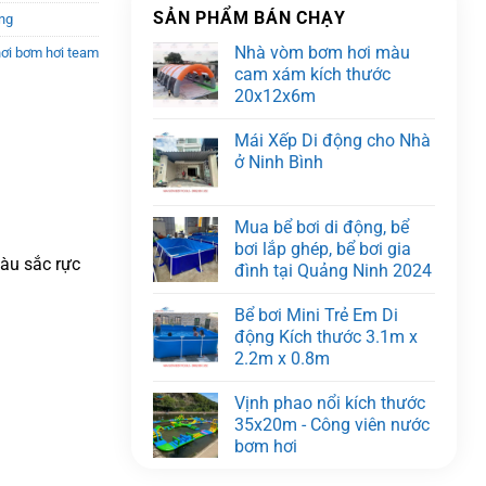
SẢN PHẨM BÁN CHẠY
ng
Nhà vòm bơm hơi màu
ơi bơm hơi team
cam xám kích thước
20x12x6m
Mái Xếp Di động cho Nhà
ở Ninh Bình
Mua bể bơi di động, bể
bơi lắp ghép, bể bơi gia
màu sắc rực
đình tại Quảng Ninh 2024
Bể bơi Mini Trẻ Em Di
động Kích thước 3.1m x
2.2m x 0.8m
Vịnh phao nổi kích thước
35x20m - Công viên nước
bơm hơi