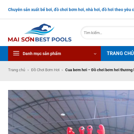
Bỏ
Chuyên sản xuất bể bơi, đồ chơi bơm hơi, nhà hơi, đồ hơi theo yêu c
qua
nội
dung
Tìm
kiếm:
TRANG CH
Danh mục sản phẩm
Trang chủ
»
Đồ Chơi Bơm Hơi
»
Cua bơm hơi – Đồ chơi bơm hơi thương 