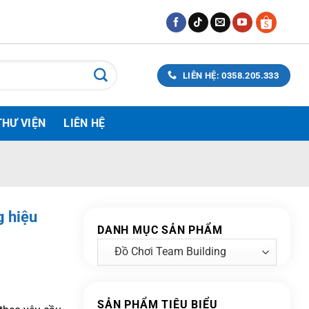
LIÊN HỆ: 0358.205.333
THƯ VIỆN
LIÊN HỆ
g hiệu
DANH MỤC SẢN PHẨM
SẢN PHẨM TIÊU BIỂU