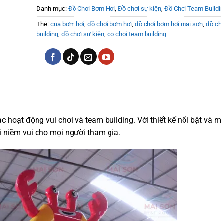
Danh mục:
Đồ Chơi Bơm Hơi
,
Đồ chơi sự kiện
,
Đồ Chơi Team Buildi
Thẻ:
cua bơm hơi
,
đồ chơi bơm hơi
,
đồ chơi bơm hơi mai sơn
,
đồ ch
building
,
đồ chơi sự kiện
,
do choi team building
c hoạt động vui chơi và team building. Với thiết kế nổi bật và 
i niềm vui cho mọi người tham gia.