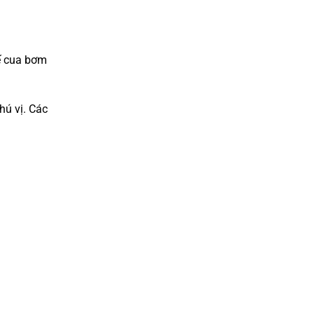
kế cua bơm
hú vị. Các