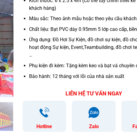
Kích thước: 6 x 2.5 x 4m (Có thể tùy chỉnh thiết kế
khách hàng)
Màu sắc: Theo ảnh mẫu hoặc theo yêu cầu khách
Chất liệu: Bạt PVC dày 0.95mm 5 lớp cao cấp, bền, 
Ứng dụng: Đồ Hơi Sự Kiện, đồ chơi sự kiện, đồ chơ
hoạt động Sự kiện, Event,Teambuilding, đồ chơi t
…
Phụ kiện đi kèm: Tặng kèm keo và bạt vá chuyên 
Bảo hành: 12 tháng với lỗi của nhà sản xuất
LIÊN HỆ TƯ VẤN NGAY
Hotline
Zalo
F