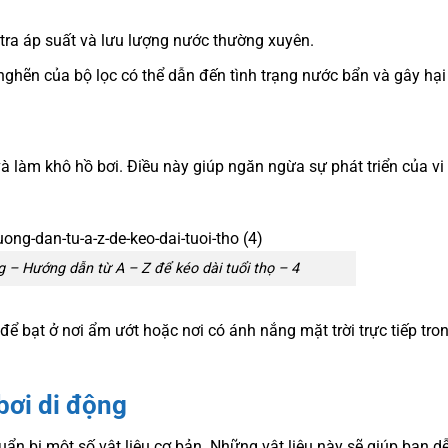
tra áp suất và lưu lượng nước thường xuyên.
 nghẽn của bộ lọc có thể dẫn đến tình trạng nước bẩn và gây hại
và làm khô hồ bơi. Điều này giúp ngăn ngừa sự phát triển của v
 – Hướng dẫn từ A – Z để kéo dài tuổi thọ – 4
để bạt ở nơi ẩm ướt hoặc nơi có ánh nắng mặt trời trực tiếp tron
bơi di động
ẩn bị một số vật liệu cơ bản. Những vật liệu này sẽ giúp bạn d