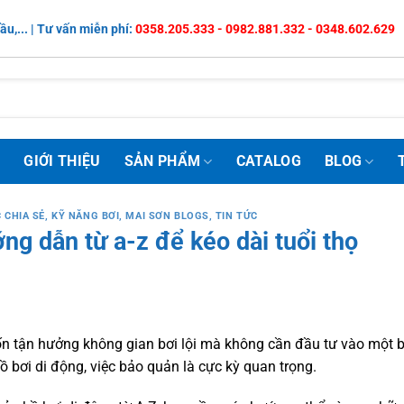
ầu,... | Tư vấn miễn phí:
0358.205.333 - 0982.881.332 - 0348.602.629
Ủ
GIỚI THIỆU
SẢN PHẨM
CATALOG
BLOG
 CHIA SẺ
,
KỸ NĂNG BƠI
,
MAI SƠN BLOGS
,
TIN TỨC
ng dẫn từ a-z để kéo dài tuổi thọ
ốn tận hưởng không gian bơi lội mà không cần đầu tư vào một b
ồ bơi di động, việc bảo quản là cực kỳ quan trọng.