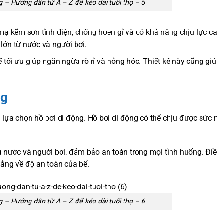
 – Hướng dẫn từ A – Z để kéo dài tuổi thọ – 5
mạ kẽm sơn tĩnh điện, chống hoen gỉ và có khả năng chịu lực c
lớn từ nước và người bơi.
 tối ưu giúp ngăn ngừa rò rỉ và hỏng hóc. Thiết kế này cũng giú
ng
i lựa chọn hồ bơi di động. Hồ bơi di động có thể chịu được sức 
ọng nước và người bơi, đảm bảo an toàn trong mọi tình huống. Đi
lắng về độ an toàn của bể.
 – Hướng dẫn từ A – Z để kéo dài tuổi thọ – 6