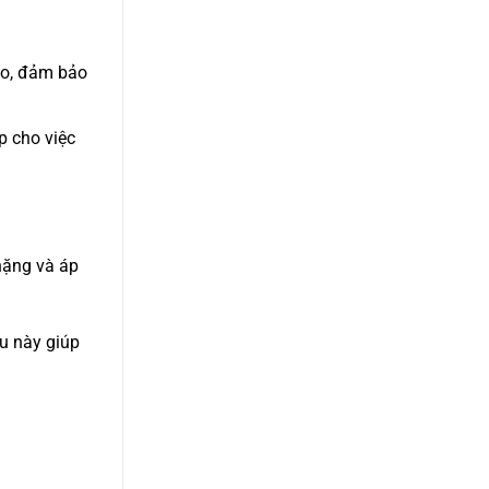
ao, đảm bảo
p cho việc
nặng và áp
ều này giúp