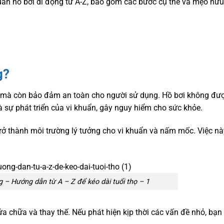
uản hồ bơi di động từ A-Z, bao gồm các bước cụ thể và mẹo hữu
g?
ẹp mà còn bảo đảm an toàn cho người sử dụng. Hồ bơi không đượ
là sự phát triển của vi khuẩn, gây nguy hiểm cho sức khỏe.
rở thành môi trường lý tưởng cho vi khuẩn và nấm mốc. Việc nà
 – Hướng dẫn từ A – Z để kéo dài tuổi thọ – 1
sửa chữa và thay thế. Nếu phát hiện kịp thời các vấn đề nhỏ, bạn