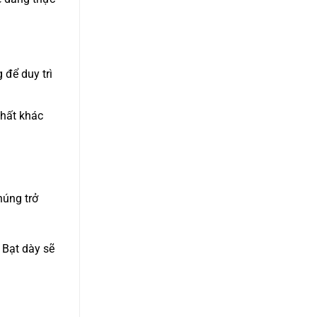
 để duy trì
chất khác
húng trở
 Bạt dày sẽ