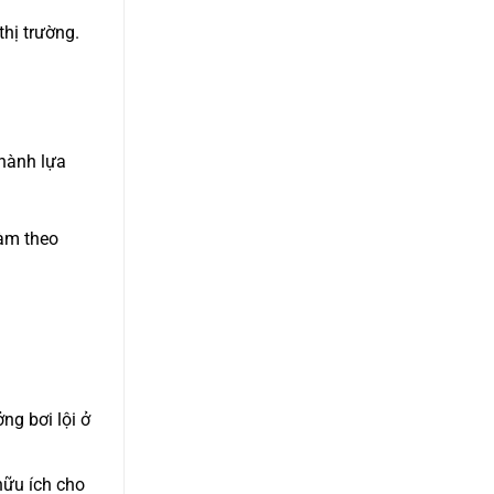
hị trường.
thành lựa
làm theo
ng bơi lội ở
hữu ích cho