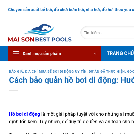
Bỏ
Chuyên sản xuất bể bơi, đồ chơi bơm hơi, nhà hơi, đồ hơi theo yêu c
qua
nội
dung
Tìm
kiếm:
TRANG CH
Danh mục sản phẩm
BÁO GIÁ
,
ĐỊA CHỈ MUA BỂ BƠI DI ĐỘNG UY TÍN
,
DỰ ÁN ĐÃ THỰC HIỆN
,
GÓC
Cách bảo quản hồ bơi di động: Hướ
Hồ bơi di động
là một giải pháp tuyệt vời cho những ai mu
định tốn kém. Tuy nhiên, để duy trì độ bền và an toàn cho h