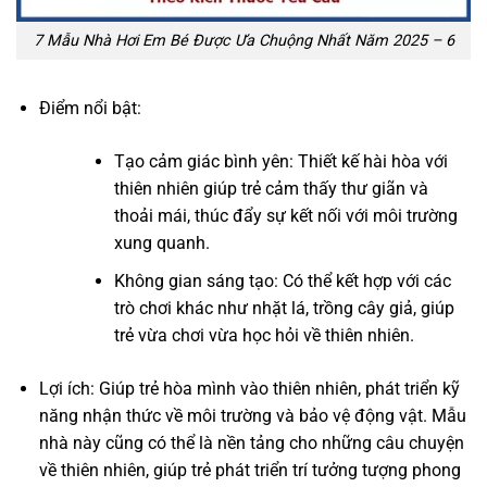
7 Mẫu Nhà Hơi Em Bé Được Ưa Chuộng Nhất Năm 2025 – 6
Điểm nổi bật:
Tạo cảm giác bình yên: Thiết kế hài hòa với
thiên nhiên giúp trẻ cảm thấy thư giãn và
thoải mái, thúc đẩy sự kết nối với môi trường
xung quanh.
Không gian sáng tạo: Có thể kết hợp với các
trò chơi khác như nhặt lá, trồng cây giả, giúp
trẻ vừa chơi vừa học hỏi về thiên nhiên.
Lợi ích: Giúp trẻ hòa mình vào thiên nhiên, phát triển kỹ
năng nhận thức về môi trường và bảo vệ động vật. Mẫu
nhà này cũng có thể là nền tảng cho những câu chuyện
về thiên nhiên, giúp trẻ phát triển trí tưởng tượng phong