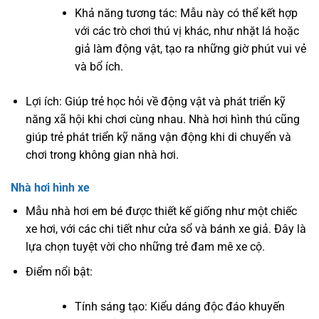
Khả năng tương tác: Mẫu này có thể kết hợp
với các trò chơi thú vị khác, như nhặt lá hoặc
giả làm động vật, tạo ra những giờ phút vui vẻ
và bổ ích.
Lợi ích: Giúp trẻ học hỏi về động vật và phát triển kỹ
năng xã hội khi chơi cùng nhau. Nhà hơi hình thú cũng
giúp trẻ phát triển kỹ năng vận động khi di chuyển và
chơi trong không gian nhà hơi.
Nhà hơi hình xe
Mẫu nhà hơi em bé được thiết kế giống như một chiếc
xe hơi, với các chi tiết như cửa sổ và bánh xe giả. Đây là
lựa chọn tuyệt vời cho những trẻ đam mê xe cộ.
Điểm nổi bật:
Tính sáng tạo: Kiểu dáng độc đáo khuyến