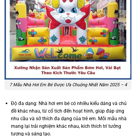
7 Mẫu Nhà Hơi Em Bé Được Ưa Chuộng Nhất Năm 2025 – 4
Độ đa dạng: Nhà hơi em bé có nhiều kiểu dáng và chủ
đề khác nhau, từ cổ tích đến hoạt hình, giúp đáp ứng
nhu cầu và sở thích đa dạng của trẻ em. Mỗi mẫu nhà
mang lại trải nghiệm khác nhau, kích thích trí tưởng
tượng và sáng tạo.