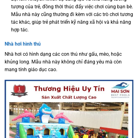
tượng của trẻ, đồng thời thúc đẩy việc chơi cùng bạn bè.
Mẫu nhà này cũng thường đi kèm với các trò chơi tương
tác khác, giúp trẻ phát triển kỹ năng xã hội và khả năng
hợp tác.
Nhà hơi hình thú
Nhà hơi có hình dạng các con thú như gấu, mèo, hoặc
khủng long. Mẫu nhà này không chỉ đáng yêu mà còn
mang tính giáo dục cao.