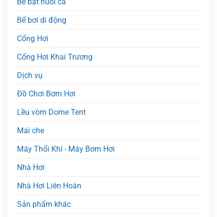
Bể bạt nuôi cá
Bể bơi di động
Cổng Hơi
Cổng Hơi Khai Trương
Dịch vụ
Đồ Chơi Bơm Hơi
Lều vòm Dome Tent
Mái che
Máy Thổi Khí - Máy Bơm Hơi
Nhà Hơi
Nhà Hơi Liên Hoàn
Sản phẩm khác