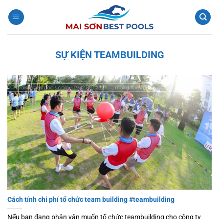
Bỏ
qua
nội
dung
SỰ KIỆN TEAMBUILDING
Cách tính chi phí tổ chức team building #teambuilding
Nếu bạn đang phân vân muốn tổ chức teambuilding cho công ty