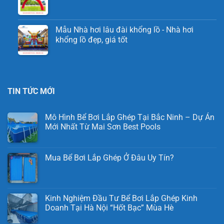
Mẫu Nhà hơi lâu đài khổng lồ - Nhà hơi
khổng lồ đẹp, giá tốt
TIN TỨC MỚI
Mô Hình Bể Bơi Lắp Ghép Tại Bắc Ninh – Dự Án
Mới Nhất Từ Mai Sơn Best Pools
Mua Bể Bơi Lắp Ghép Ở Đâu Uy Tín?
Kinh Nghiệm Đầu Tư Bể Bơi Lắp Ghép Kinh
Doanh Tại Hà Nội “Hốt Bạc” Mùa Hè