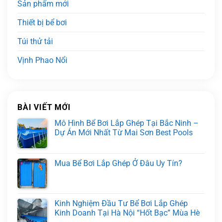
Sản phẩm mới
Thiết bị bể bơi
Túi thử tải
Vịnh Phao Nổi
BÀI VIẾT MỚI
Mô Hình Bể Bơi Lắp Ghép Tại Bắc Ninh –
Dự Án Mới Nhất Từ Mai Sơn Best Pools
Mua Bể Bơi Lắp Ghép Ở Đâu Uy Tín?
Kinh Nghiệm Đầu Tư Bể Bơi Lắp Ghép
Kinh Doanh Tại Hà Nội “Hốt Bạc” Mùa Hè