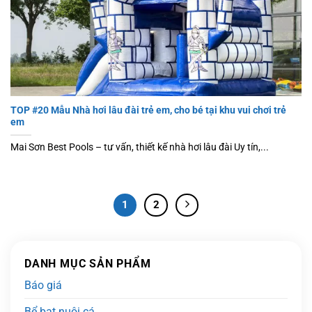
TOP #20 Mẫu Nhà hơi lâu đài trẻ em, cho bé tại khu vui chơi trẻ
em
Mai Sơn Best Pools – tư vấn, thiết kế nhà hơi lâu đài Uy tín,...
1
2
DANH MỤC SẢN PHẨM
Báo giá
Bể bạt nuôi cá