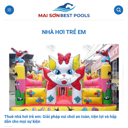
Bỏ
qua
nội
dung
NHÀ HƠI TRẺ EM
Thuê nhà hơi trẻ em: Giải pháp vui chơi an toàn, tiện lợi và hấp
dẫn cho mọi sự kiện