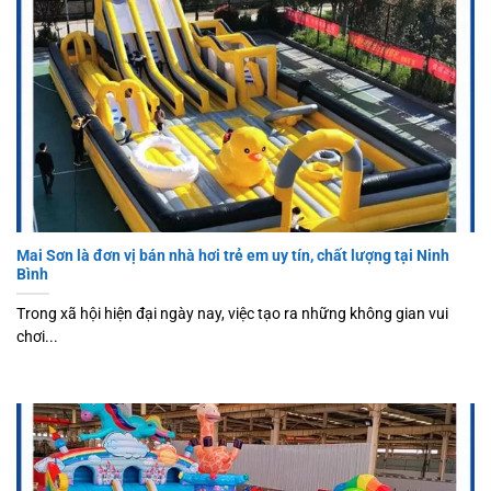
Mai Sơn là đơn vị bán nhà hơi trẻ em uy tín, chất lượng tại Ninh
Bình
Trong xã hội hiện đại ngày nay, việc tạo ra những không gian vui
chơi...