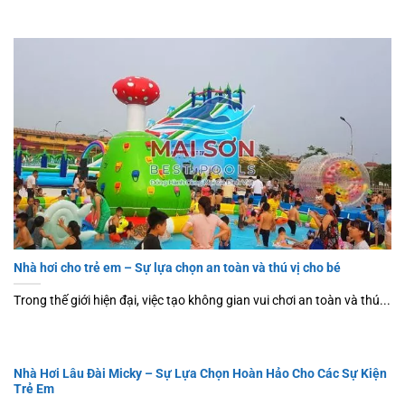
Nhà hơi cho trẻ em – Sự lựa chọn an toàn và thú vị cho bé
Trong thế giới hiện đại, việc tạo không gian vui chơi an toàn và thú...
Nhà Hơi Lâu Đài Micky – Sự Lựa Chọn Hoàn Hảo Cho Các Sự Kiện
Trẻ Em