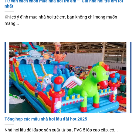
Tư vấn cách chọn mua nhà hơi trẻ em – Giá nhà hơi trẻ em tốt
nhất
Khi có ý định mua nhà hơi trẻ em, bạn không chỉ mong muốn
mang...
Tổng hợp các mẫu nhà hơi lâu đài hot 2025
Nhà hơi lâu đài được sản xuất từ bạt PVC 5 lớp cao cấp, có...