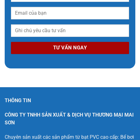
THÔNG TIN
CÔNG TY TNHH SẢN XUẤT & DỊCH VỤ THƯƠNG MẠI MAI
SƠN
Chuyên sản xuất các sản phẩm từ bạt PVC cao cấp: Bể bơi