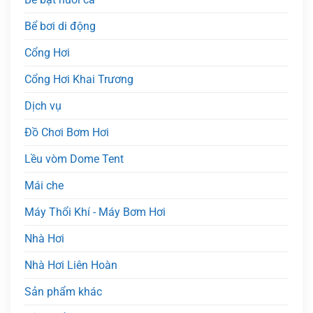
Bể bơi di động
Cổng Hơi
Cổng Hơi Khai Trương
Dịch vụ
Đồ Chơi Bơm Hơi
Lều vòm Dome Tent
Mái che
Máy Thổi Khí - Máy Bơm Hơi
Nhà Hơi
Nhà Hơi Liên Hoàn
Sản phẩm khác