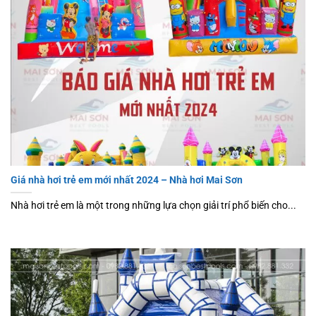
Giá nhà hơi trẻ em mới nhất 2024 – Nhà hơi Mai Sơn
Nhà hơi trẻ em là một trong những lựa chọn giải trí phổ biến cho...