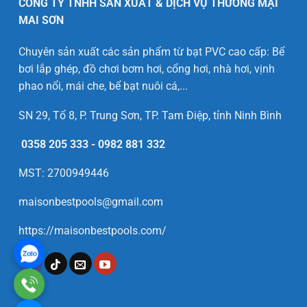
CÔNG TY TNHH SẢN XUẤT & DỊCH VỤ THƯƠNG MẠI
MAI SƠN
Chuyên sản xuất các sản phẩm từ bạt PVC cao cấp: Bể
bơi lắp ghép, đồ chơi bơm hơi, cổng hơi, nhà hơi, vịnh
phao nổi, mái che, bể bạt nuôi cá,...
SN 29, Tổ 8, P. Trung Sơn, TP. Tam Điệp, tỉnh Ninh Bình
0358 205 333
-
0982 881 332
MST: 2700949446
maisonbestpools@gmail.com
https://maisonbestpools.com/