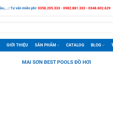
ầu,... | Tư vấn miễn phí:
0358.205.333 - 0982.881.332 - 0348.602.629
Ủ
GIỚI THIỆU
SẢN PHẨM
CATALOG
BLOG
MAI SƠN BEST POOLS ĐỒ HƠI