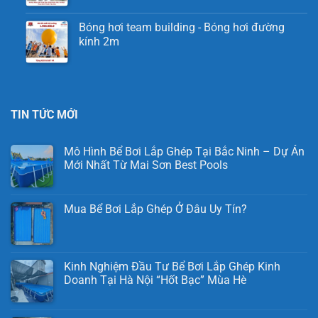
Bóng hơi team building - Bóng hơi đường
kính 2m
TIN TỨC MỚI
Mô Hình Bể Bơi Lắp Ghép Tại Bắc Ninh – Dự Án
Mới Nhất Từ Mai Sơn Best Pools
Mua Bể Bơi Lắp Ghép Ở Đâu Uy Tín?
Kinh Nghiệm Đầu Tư Bể Bơi Lắp Ghép Kinh
Doanh Tại Hà Nội “Hốt Bạc” Mùa Hè