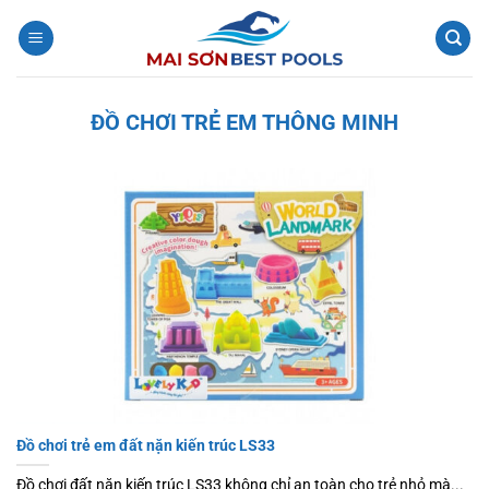
Bỏ
qua
nội
dung
ĐỒ CHƠI TRẺ EM THÔNG MINH
Đồ chơi trẻ em đất nặn kiến trúc LS33
Đồ chơi đất nặn kiến trúc LS33 không chỉ an toàn cho trẻ nhỏ mà...