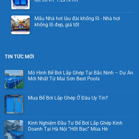
Mẫu Nhà hơi lâu đài khổng lồ - Nhà hơi
khổng lồ đẹp, giá tốt
TIN TỨC MỚI
Mô Hình Bể Bơi Lắp Ghép Tại Bắc Ninh – Dự Án
Mới Nhất Từ Mai Sơn Best Pools
Mua Bể Bơi Lắp Ghép Ở Đâu Uy Tín?
Kinh Nghiệm Đầu Tư Bể Bơi Lắp Ghép Kinh
Doanh Tại Hà Nội “Hốt Bạc” Mùa Hè