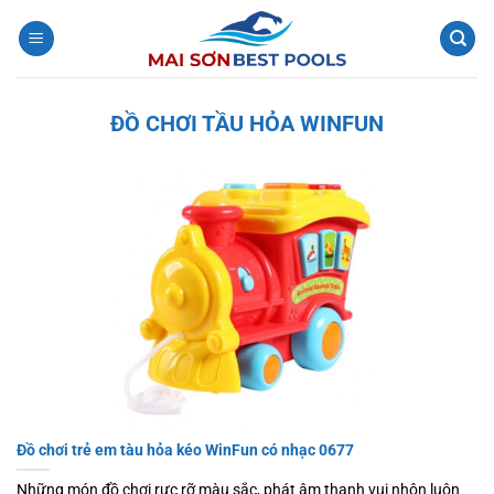
Bỏ
qua
nội
dung
ĐỒ CHƠI TẦU HỎA WINFUN
Đồ chơi trẻ em tàu hỏa kéo WinFun có nhạc 0677
Những món đồ chơi rực rỡ màu sắc, phát âm thanh vui nhộn luôn