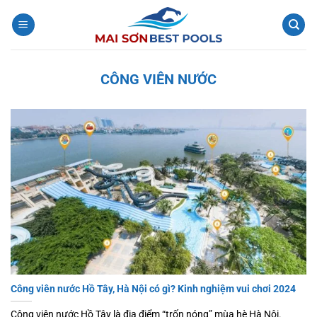
Bỏ
qua
nội
dung
CÔNG VIÊN NƯỚC
Công viên nước Hồ Tây, Hà Nội có gì? Kinh nghiệm vui chơi 2024
Công viên nước Hồ Tây là địa điểm “trốn nóng” mùa hè Hà Nội.