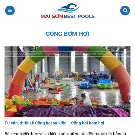
Bỏ
qua
nội
dung
CỔNG BƠM HƠI
Tư vấn, thiết kế Cổng hơi sự kiện – Cổng hơi bơm hơi
Bên cạnh việc bảo vệ sự kiện khỏi những tác động thời tiết bằng ô...