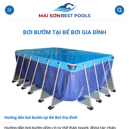
Bỏ
qua
nội
dung
BƠI BƯỚM TẠI BỂ BƠI GIA ĐÌNH
Hướng dẫn bơi bướm tại Bể Bơi Gia đình
Hướng dẫn bơi bướm gồm có tư thế thân người, động tác chân,