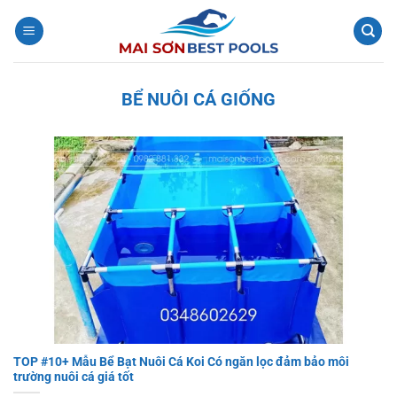
Bỏ
qua
nội
dung
BỂ NUÔI CÁ GIỐNG
TOP #10+ Mẫu Bể Bạt Nuôi Cá Koi Có ngăn lọc đảm bảo môi
trường nuôi cá giá tốt