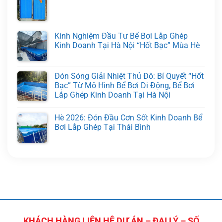
Kinh Nghiệm Đầu Tư Bể Bơi Lắp Ghép
Kinh Doanh Tại Hà Nội “Hốt Bạc” Mùa Hè
Đón Sóng Giải Nhiệt Thủ Đô: Bí Quyết “Hốt
Bạc” Từ Mô Hình Bể Bơi Di Động, Bể Bơi
Lắp Ghép Kinh Doanh Tại Hà Nội
Hè 2026: Đón Đầu Cơn Sốt Kinh Doanh Bể
Bơi Lắp Ghép Tại Thái Bình
KHÁCH HÀNG LIÊN HỆ DỰ ÁN – ĐẠI LÝ – SỐ