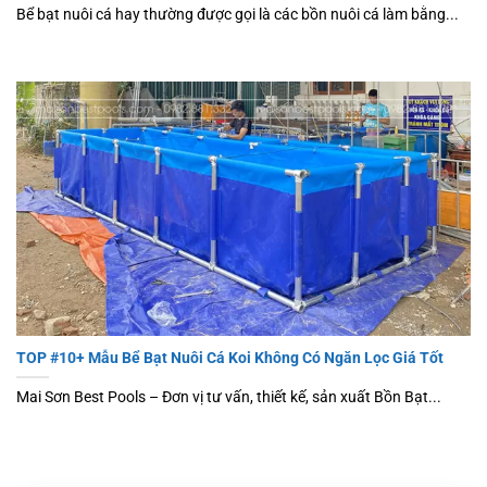
Bể bạt nuôi cá hay thường được gọi là các bồn nuôi cá làm bằng...
TOP #10+ Mẫu Bể Bạt Nuôi Cá Koi Không Có Ngăn Lọc Giá Tốt
Mai Sơn Best Pools – Đơn vị tư vấn, thiết kế, sản xuất Bồn Bạt...