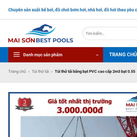
Bỏ
Chuyên sản xuất bể bơi, đồ chơi bơm hơi, nhà hơi, đồ hơi theo yêu c
qua
nội
dung
Tìm
kiếm:
TRANG CH
Danh mục sản phẩm
Trang chủ
»
Túi thử tải
»
Túi thử tải bằng bạt PVC cao cấp 2m3 bạt 0.55