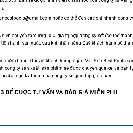
 205 333. Bạn sẽ được nhân viên chăm sóc của công ty tư vấn g
ng.
onbestpools@gmail.com hoặc có thể đến các chi nhánh công ty
 hiện chuyển tạm ứng 30% giá trị hợp đồng ký kết (có thể thanh 
 tiến hành sản xuất, sau khi nhận hàng Quý khách hàng sẽ than
n được hàng. Đối với khách hàng ở gần Mai Sơn Best Pools sẵn
hánh công ty sản xuất, sản phẩm sẽ được chuyển qua xe, và bạn t
mắc đội ngũ kỹ thuật của công ty sẽ giải đáp giúp bạn.
33 ĐỂ ĐƯỢC TƯ VẤN VÀ BÁO GIÁ MIỄN PHÍ!