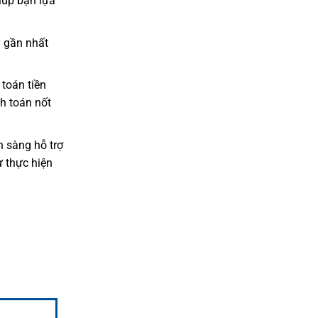
iúp bạn lựa
 gần nhất
toán tiền
h toán nốt
 sàng hỗ trợ
ự thực hiện