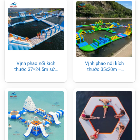
Vịnh phao nổi kích
Vịnh phao nổi kích
thước 37×24.5m sức
thước 35x20m –
chứa từ 50 – 150
Công viên nước bơm
người chơi
hơi