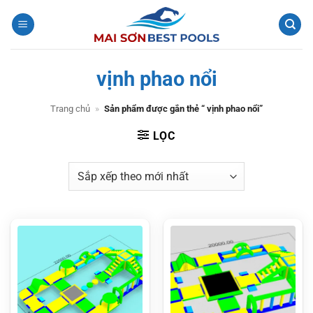
Bỏ
qua
nội
dung
vịnh phao nổi
Trang chủ
»
Sản phẩm được gắn thẻ “ vịnh phao nổi”
LỌC