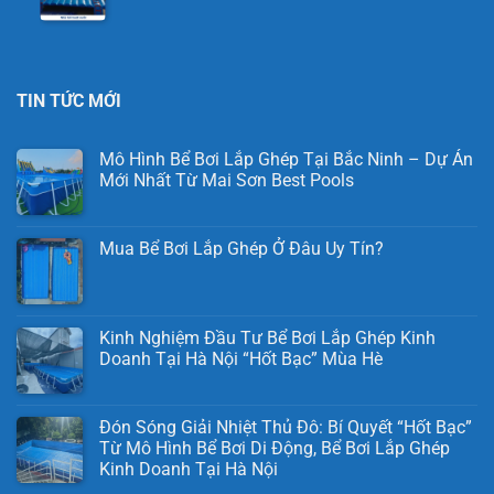
TIN TỨC MỚI
Mô Hình Bể Bơi Lắp Ghép Tại Bắc Ninh – Dự Án
Mới Nhất Từ Mai Sơn Best Pools
Mua Bể Bơi Lắp Ghép Ở Đâu Uy Tín?
Kinh Nghiệm Đầu Tư Bể Bơi Lắp Ghép Kinh
Doanh Tại Hà Nội “Hốt Bạc” Mùa Hè
Đón Sóng Giải Nhiệt Thủ Đô: Bí Quyết “Hốt Bạc”
Từ Mô Hình Bể Bơi Di Động, Bể Bơi Lắp Ghép
Kinh Doanh Tại Hà Nội