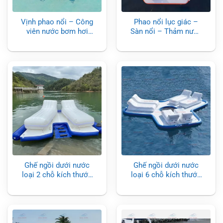
Vịnh phao nổi – Công
Phao nổi lục giác –
viên nước bơm hơi
Sàn nổi – Thảm nước
kích thước 17 x 14m
bơm hơi kích thước
4.6 x 4m
Ghế ngồi dưới nước
Ghế ngồi dưới nước
loại 2 chỗ kích thước
loại 6 chỗ kích thước
3.5x3m
7.5 x 6.5m