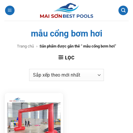
Bỏ
qua
nội
dung
mẫu cổng bơm hơi
Trang chủ
»
Sản phẩm được gắn thẻ “ mẫu cổng bơm hơi”
LỌC