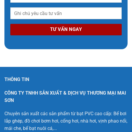
THÔNG TIN
CÔNG TY TNHH SẢN XUẤT & DỊCH VỤ THƯƠNG MẠI MAI
SƠN
Chuyên sản xuất các sản phẩm từ bạt PVC cao cấp: Bể bơi
lắp ghép, đồ chơi bơm hơi, cổng hơi, nhà hơi, vịnh phao nổi,
mái che, bể bạt nuôi cá,...