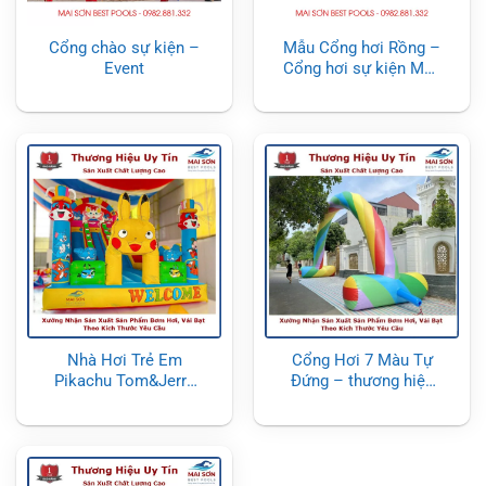
Cổng chào sự kiện –
Mẫu Cổng hơi Rồng –
Event
Cổng hơi sự kiện Mầu
Đỏ Rồng 2 bên
Nhà Hơi Trẻ Em
Cổng Hơi 7 Màu Tự
Pikachu Tom&Jerry
Đứng – thương hiệu
Mai Sơn, Nhà Hơi Trẻ
Mai Sơn
Em, Nhà Hơi Lâu Đài,
Nhà Phao – nhắn sản
xuất theo yêu cầu