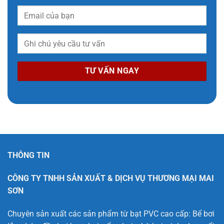
THÔNG TIN
CÔNG TY TNHH SẢN XUẤT & DỊCH VỤ THƯƠNG MẠI MAI
SƠN
Chuyên sản xuất các sản phẩm từ bạt PVC cao cấp: Bể bơi