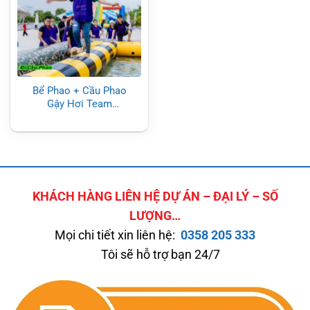
Bể Phao + Cầu Phao
Gậy Hơi Team
Buiding Mai Sơn, Đồ
Chơi Bơm Hơi Sự
Kiện
KHÁCH HÀNG LIÊN HỆ DỰ ÁN – ĐẠI LÝ – SỐ
LƯỢNG…
Mọi chi tiết xin liên hệ:
0358 205 333
Tôi sẽ hỗ trợ bạn 24/7