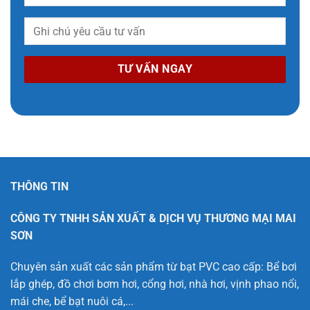
THÔNG TIN
CÔNG TY TNHH SẢN XUẤT & DỊCH VỤ THƯƠNG MẠI MAI
SƠN
Chuyên sản xuất các sản phẩm từ bạt PVC cao cấp: Bể bơi
lắp ghép, đồ chơi bơm hơi, cổng hơi, nhà hơi, vịnh phao nổi,
mái che, bể bạt nuôi cá,...