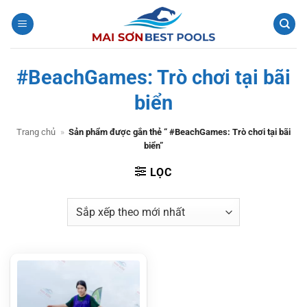
Bỏ
qua
nội
dung
#BeachGames: Trò chơi tại bãi
biển
Trang chủ
»
Sản phẩm được gắn thẻ “ #BeachGames: Trò chơi tại bãi
biển”
LỌC