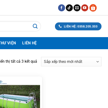
LIÊN HỆ: 0358.205.333
THƯ VIỆN
LIÊN HỆ
Đã
iển thị tất cả 3 kết quả
sắp
xếp
theo
mới
nhất