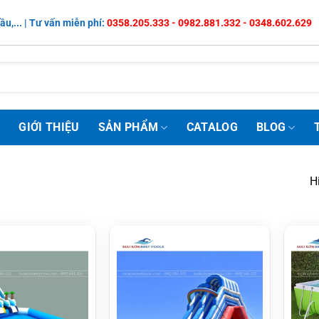
ầu,... | Tư vấn miễn phí:
0358.205.333 - 0982.881.332 - 0348.602.629
Ủ
GIỚI THIỆU
SẢN PHẨM
CATALOG
BLOG
H