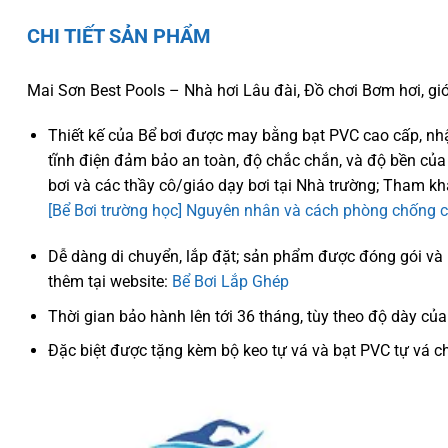
CHI TIẾT SẢN PHẨM
Mai Sơn Best Pools – Nhà hơi Lâu đài, Đồ chơi Bơm hơi, giớ
Thiết kế của Bể bơi được may bằng bạt PVC cao cấp, nh
tĩnh điện đảm bảo an toàn, độ chắc chắn, và độ bền của 
bơi và các thầy cô/giáo dạy bơi tại Nhà trường; Tham k
[Bể Bơi trường học] Nguyên nhân và cách phòng chống chu
Dễ dàng di chuyển, lắp đặt; sản phẩm được đóng gói và 
thêm tại website:
Bể Bơi Lắp Ghép
Thời gian bảo hành lên tới 36 tháng, tùy theo độ dày củ
Đặc biệt được tặng kèm bộ keo tự vá và bạt PVC tự vá 