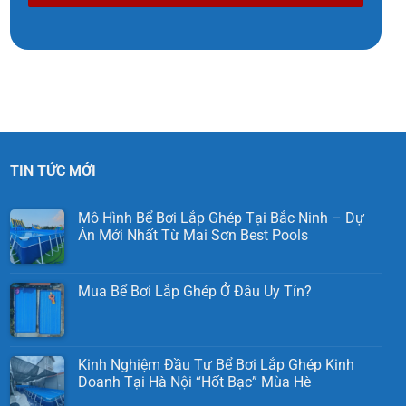
TIN TỨC MỚI
Mô Hình Bể Bơi Lắp Ghép Tại Bắc Ninh – Dự
Án Mới Nhất Từ Mai Sơn Best Pools
Mua Bể Bơi Lắp Ghép Ở Đâu Uy Tín?
Kinh Nghiệm Đầu Tư Bể Bơi Lắp Ghép Kinh
Doanh Tại Hà Nội “Hốt Bạc” Mùa Hè