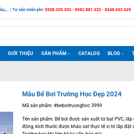
ầu,... | Tư vấn miễn phí:
0358.205.333 - 0982.881.332 - 0348.602.629
Ủ
GIỚI THIỆU
SẢN PHẨM
CATALOG
BLOG
Mẫu Bể Bơi Trường Học Đẹp 2024
Mã sản phẩm: #beboitruonghoc 3999
Tên sản phẩm: Bể bơi được sản xuất từ bạt PVC, lắp 
động, kích thước được khảo sát thực tế vị trí lắp đặt
Trường học khi liên hệ tư vấn, báo giá;