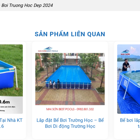
 Boi Truong Hoc Dep 2024
SẢN PHẨM LIÊN QUAN
 Tại Nhà KT
Lắp đặt Bể Bơi Trường Học – Bể
Bể bơi lắ
.6
Bơi Di động Trường Học
t