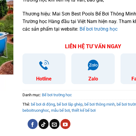
Thương hiệu: Mai Sơn Best Pools Bể Bơi Thông Minh
Trường học Hàng đầu tại Việt Nam hiện nay. Tham 
các sản phẩm tại website:
Bể bơi trường học
LIÊN HỆ TƯ VẤN NGAY
Hotline
Zalo
F
Danh mục:
Bể bơi trường học
Thẻ:
bể bơi di động
,
bể bơi lắp ghép
,
bể bơi thông minh
,
bể bơi trườ
beboitruonghoc
,
mẫu bể bơi
,
thiết kế bể bơi