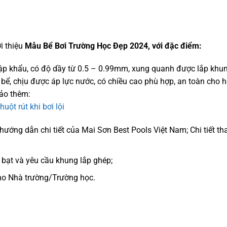
i thiệu
Mẫu Bể Bơi Trường Học Đẹp 2024, với đặc điểm:
ập khẩu, có độ dầy từ 0.5 – 0.99mm, xung quanh được lắp khun
bể, chịu được áp lực nước, có chiều cao phù hợp, an toàn cho h
hảo thêm:
ột rút khi bơi lội
hướng dẫn chi tiết của Mai Sơn Best Pools Việt Nam; Chi tiết t
a bạt và yêu cầu khung lắp ghép;
cho Nhà trường/Trường học.