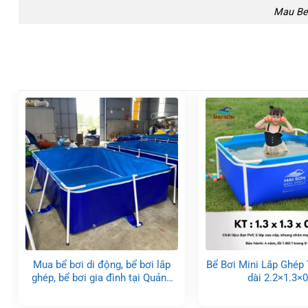
Mau Be
Mua bể bơi di động, bể bơi lắp
Bể Bơi Mini Lắp Ghép
ghép, bể bơi gia đình tại Quảng
dài 2.2×1.3×0
Ninh 2024