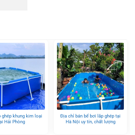
p ghép khung kim loại
Địa chỉ bán bể bơi lắp ghép tại
ại Hải Phòng
Hà Nội uy tín, chất lượng