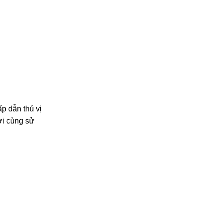
p dẫn thú vị
ời cùng sử