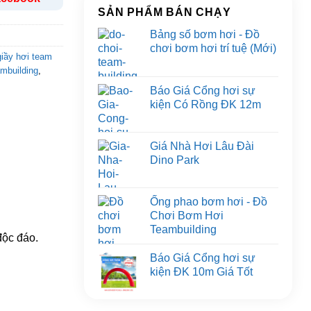
SẢN PHẨM BÁN CHẠY
Bảng số bơm hơi - Đồ
chơi bơm hơi trí tuệ (Mới)
giầy hơi team
ambuilding
,
Báo Giá Cổng hơi sự
kiện Có Rồng ĐK 12m
Giá Nhà Hơi Lâu Đài
Dino Park
Ống phao bơm hơi - Đồ
Chơi Bơm Hơi
Teambuilding
độc đáo.
Báo Giá Cổng hơi sự
kiện ĐK 10m Giá Tốt