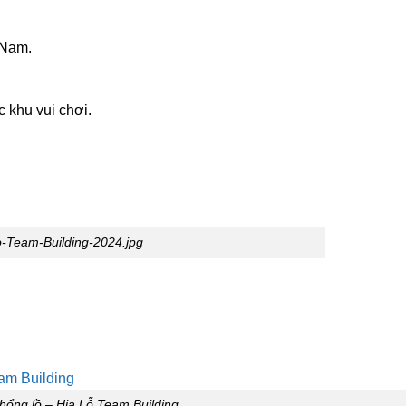
 Nam.
c khu vui chơi.
o-Team-Building-2024.jpg
khổng lồ – Hia Lỗ Team Building