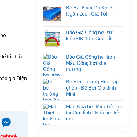
Bể Bạt Nuôi Cá Koi 3
Ngăn Lọc - Giá Tốt
Báo Giá Cổng hơi sự
 hơi
kiện ĐK 10m Giá Tốt
 để tổ chức
Báo Giá Cổng hơi tròn -
Mẫu Cổng hơi khai
trương
báo giá Điện
Bể Bơi Trường Học Lắp
ghép - Bể Bơi Gia đình
Mini
Mẫu Nhà hơi Mini Trẻ Em
tại Gia đình - Nhà hơi trẻ
em
acebook