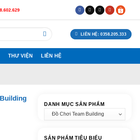
48.602.629
LIÊN HỆ: 0358.205.333
THƯ VIỆN
LIÊN HỆ
Building
DANH MỤC SẢN PHẨM
SẢN PHẨM TIÊU BIỂU