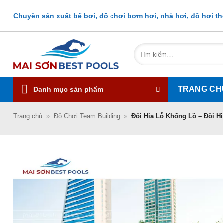
Bỏ
Chuyên sản xuất bể bơi, đồ chơi bơm hơi, nhà hơi, đồ hơi the
qua
nội
dung
Tìm
kiếm:
TRANG CH
Danh mục sản phẩm
Trang chủ
»
Đồ Chơi Team Building
»
Đôi Hia Lỗ Khổng Lồ – Đôi H