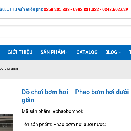
ầu,... | Tư vấn miễn phí:
0358.205.333 - 0982.881.332 - 0348.602.629
Ủ
GIỚI THIỆU
SẢN PHẨM
CATALOG
BLOG
ớc thư giãn
Đồ chơi bơm hơi – Phao bơm hơi dưới
giãn
Mã sản phẩm: #phaobomhoi;
Tên sản phẩm: Phao bơm hơi dưới nước;