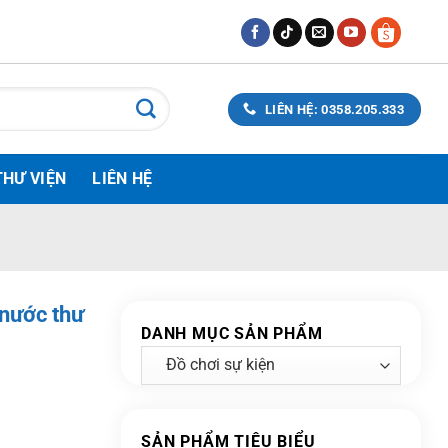
LIÊN HỆ: 0358.205.333
THƯ VIỆN
LIÊN HỆ
 nước thư
DANH MỤC SẢN PHẨM
SẢN PHẨM TIÊU BIỂU