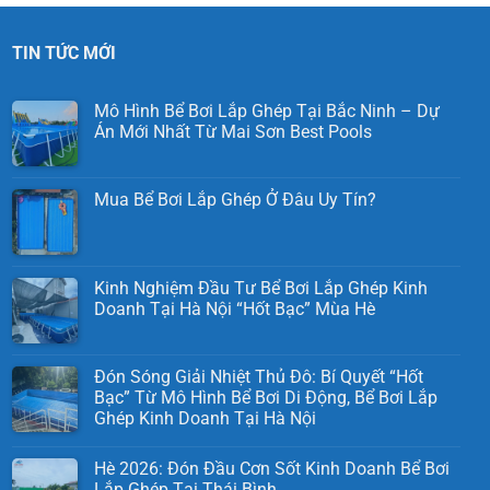
TIN TỨC MỚI
Mô Hình Bể Bơi Lắp Ghép Tại Bắc Ninh – Dự
Án Mới Nhất Từ Mai Sơn Best Pools
Mua Bể Bơi Lắp Ghép Ở Đâu Uy Tín?
Kinh Nghiệm Đầu Tư Bể Bơi Lắp Ghép Kinh
Doanh Tại Hà Nội “Hốt Bạc” Mùa Hè
Đón Sóng Giải Nhiệt Thủ Đô: Bí Quyết “Hốt
Bạc” Từ Mô Hình Bể Bơi Di Động, Bể Bơi Lắp
Ghép Kinh Doanh Tại Hà Nội
Hè 2026: Đón Đầu Cơn Sốt Kinh Doanh Bể Bơi
Lắp Ghép Tại Thái Bình