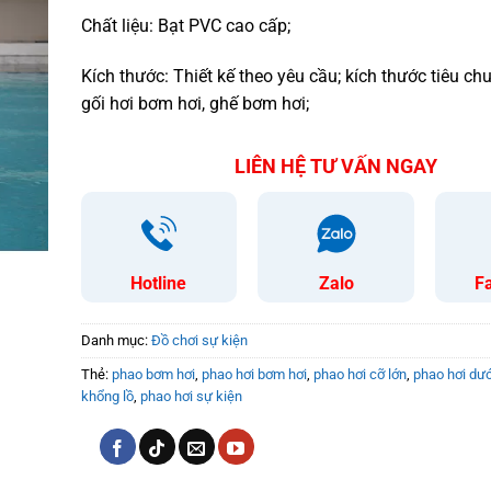
Chất liệu: Bạt PVC cao cấp;
Kích thước: Thiết kế theo yêu cầu; kích thước tiêu c
gối hơi bơm hơi, ghế bơm hơi;
LIÊN HỆ TƯ VẤN NGAY
Hotline
Zalo
F
Danh mục:
Đồ chơi sự kiện
Thẻ:
phao bơm hơi
,
phao hơi bơm hơi
,
phao hơi cỡ lớn
,
phao hơi dư
khổng lồ
,
phao hơi sự kiện